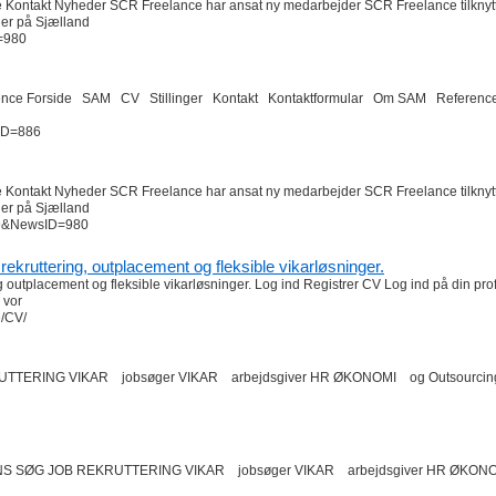
 Kontakt Nyheder SCR Freelance har ansat ny medarbejder SCR Freelance tilknyt
ner på Sjælland
=980
nce Forside SAM CV Stillinger Kontakt Kontaktformular Om SAM Referen
&ID=886
 Kontakt Nyheder SCR Freelance har ansat ny medarbejder SCR Freelance tilknyt
ner på Sjælland
59&NewsID=980
 rekruttering, outplacement og fleksible vikarløsninger.
g outplacement og fleksible vikarløsninger. Log ind Registrer CV Log ind på din prof
 vor
e/CV/
UTTERING VIKAR jobsøger VIKAR arbejdsgiver HR ØKONOMI og Outsourcin
ANNS SØG JOB REKRUTTERING VIKAR jobsøger VIKAR arbejdsgiver HR ØKO