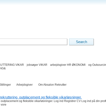
TTERING VIKAR jobsøger VIKAR arbejdsgiver HR ØKONOMI og Outsourci
ING&
 Stillinger Arbejdsgiver Om Absalon Rekrutter
rekruttering, outplacement og fleksible vikarløsninger.
 outplacement og fleksible vikarløsninger. Log ind Registrer CV Log ind på din prof
i vore