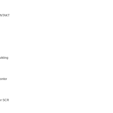
KONTAKT
ikling
ontor
der SCR