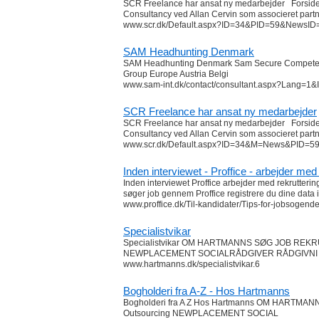
SCR Freelance har ansat ny medarbejder Forside
Consultancy ved Allan Cervin som associeret part
www.scr.dk/Default.aspx?ID=34&PID=59&NewsID
SAM Headhunting Denmark
SAM Headhunting Denmark Sam Secure Compete
Group Europe Austria Belgi
www.sam-int.dk/contact/consultant.aspx?Lang=1
SCR Freelance har ansat ny medarbejder
SCR Freelance har ansat ny medarbejder Forside
Consultancy ved Allan Cervin som associeret part
www.scr.dk/Default.aspx?ID=34&M=News&PID=
Inden interviewet - Proffice - arbejder med
Inden interviewet Proffice arbejder med rekrutterin
søger job gennem Proffice registrere du dine data i
www.proffice.dk/Til-kandidater/Tips-for-jobsogend
Specialistvikar
Specialistvikar OM HARTMANNS SØG JOB REKR
NEWPLACEMENT SOCIALRÅDGIVER RÅDGIVNI
www.hartmanns.dk/specialistvikar.6
Bogholderi fra A-Z - Hos Hartmanns
Bogholderi fra A Z Hos Hartmanns OM HARTM
Outsourcing NEWPLACEMENT SOCIAL