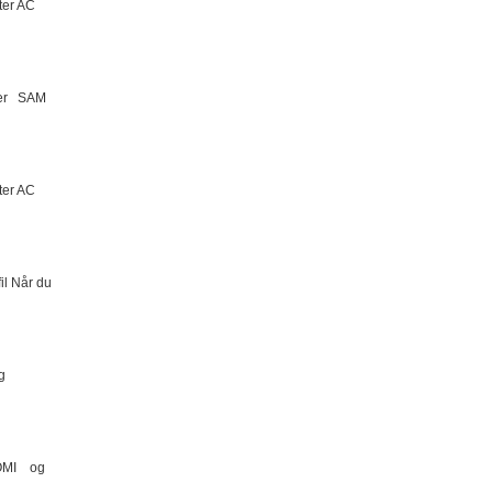
ter AC
cer SAM
ter AC
il Når du
g
NOMI og