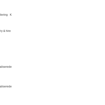
ilering K
ry & hire
ialiserede
ialiserede