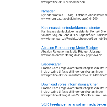
www.proffice.dk/Til-virksomheder/
Nyheder
Nyheder Kontakt Søg Offshore vindsektoren forsk
www.energipaahavet.dk/nyhed.asp?id=200
Kantineassistenter/køkkenassistenter
Kantineassistenter/køkkenassistenter Kontakt Sit
Vikariat Søg job Send dit CV Fagområder Praktiske
www.temp-team.dk/Forside/Jobsoeger/Søg_job/Sear
Absalon Rekruttering: Mette Rüdiger
Absalon Rekruttering: Mette Rüdiger Jobsøge
www.absalonrekruttering.dk/index.php?id=472
Lægevikarer
Proffice Care Lægevikarer Kvalitet og fleksibilitet
i rekrut tering til faste stillinger og vikarløsninger
www.proffice.dk/Documents/Care%20DK/Proffice
Download vores informationsark her
Proffice Care Lægevikarer Kvalitet og fleksibilitet
i rekrut tering til faste stillinger og vikarløsninger
www.proffice.dk/PageFiles/2259/ProfficeCare_Lae
SCR Freelance har ansat ny medarbejder