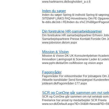
www.hartmanns.dk/bogholderi_a-z.6
Inden du søger
Inden du søger Spring til indhold Spring til søgn
SITEMAP LINKS FAQ Hovedmenu Om FE Opgaver 
fe-ddis.dk/Job i FE/Inden du s%C3%B8ger/Pages/d
Din foretrukne HR-samarbejdspartner
Din foretrukne HR samarbejdspartner Erhverv Jobce
Samarbejdspartnere Presse Kontakt Forside Om Job
www.jobvision.dk/om.aspx
Mission & Vision
Mission & Vision DK UK Konsulentydelser Academi
Innovation Læringsspil & Scenarier Leder & Lede
www.pphr.dk/da/Om os/Mission og vision.aspx
Fagområder
Fagområder For virksomheder For jobsøgere Om Jo
Aktuelle kandidater Send forespørgsel Kunderefe
jobteam.dk/Fagområder-177.aspx
SCR og ConOne går sammen om nyt selska
SCR og ConOne går sammen om nyt selskab som sæ
Freelance har ansat ny medarbejder SCR Freela
www.scr.dk/Default.aspx?ID=34&M=News&PID=