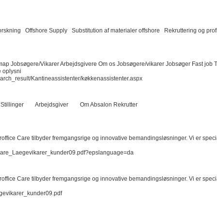
ning Offshore Supply Substitution af materialer offshore Rekruttering og prof
emap Jobsøgere/Vikarer Arbejdsgivere Om os Jobsøgere/vikarer Jobsøger Fast job T
 oplysni
ch_result/Kantineassistenter/køkkenassistenter.aspx
r Stillinger Arbejdsgiver Om Absalon Rekrutter
 Proffice Care tilbyder fremgangsrige og innovative bemandingsløsninger. Vi er spec
Care_Laegevikarer_kunder09.pdf?epslanguage=da
 Proffice Care tilbyder fremgangsrige og innovative bemandingsløsninger. Vi er spec
gevikarer_kunder09.pdf