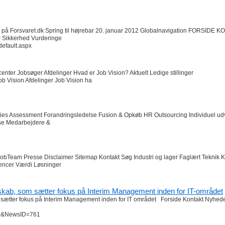
ing på Forsvaret.dk Spring til højrebar 20. januar 2012 Globalnavigation FORSIDE 
Sikkerhed Vurderinge
efault.aspx
nter Jobsøger Afdelinger Hvad er Job Vision? Aktuelt Ledige stillinger
 Vision Afdelinger Job Vision ha
es Assessment Forandringsledelse Fusion & Opkøb HR Outsourcing Individuel udv
lse Medarbejdere &
bTeam Presse Disclaimer Sitemap Kontakt Søg Industri og lager Faglært Teknik K
rencer Værdi Løsninger
b, som sætter fokus på Interim Management inden for IT-området
tter fokus på Interim Management inden for IT området Forside Kontakt Nyhe
59&NewsID=761